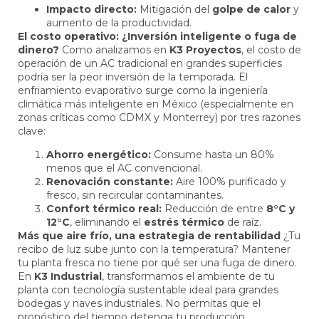
Impacto directo:
Mitigación del
golpe de calor
y
aumento de la productividad.
El costo operativo: ¿Inversión inteligente o fuga de
dinero?
Como analizamos en
K3 Proyectos
, el costo de
operación de un AC tradicional en grandes superficies
podría ser la peor inversión de la temporada. El
enfriamiento evaporativo surge como la ingeniería
climática más inteligente en México (especialmente en
zonas críticas como CDMX y Monterrey) por tres razones
clave:
Ahorro energético:
Consume hasta un 80%
menos que el AC convencional.
Renovación constante:
Aire 100% purificado y
fresco, sin recircular contaminantes.
Confort térmico real:
Reducción de entre
8°C y
12°C
, eliminando el
estrés térmico
de raíz.
Más que aire frío, una estrategia de rentabilidad
¿Tu
recibo de luz sube junto con la temperatura? Mantener
tu planta fresca no tiene por qué ser una fuga de dinero.
En
K3 Industrial
, transformamos el ambiente de tu
planta con tecnología sustentable ideal para grandes
bodegas y naves industriales. No permitas que el
pronóstico del tiempo detenga tu producción.